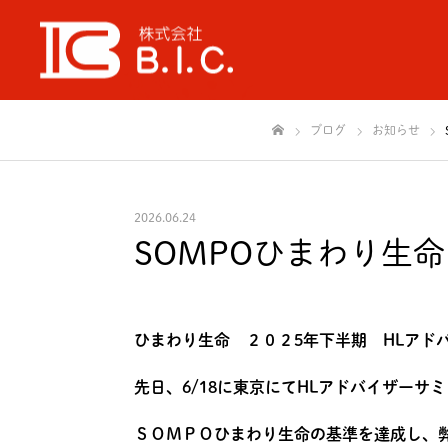
ブログ
お知らせ
ホーム
2026.06.24
SOMPOひまわり生
ひまわり生命 ２０２5
年下半期 HLアド
先日、6/18に東京にてHLアドバイザーサ
ＳＯＭＰＯひまわり生命の基準を達成し、