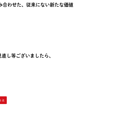
組み合わせた、
従来にない新たな価値
見直し等ございましたら、
 it