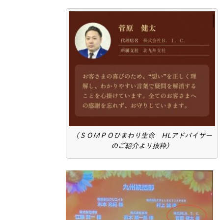
（ＳＯＭＰＯひまわり生命 HLアドバイザー
のご紹介より抜粋）