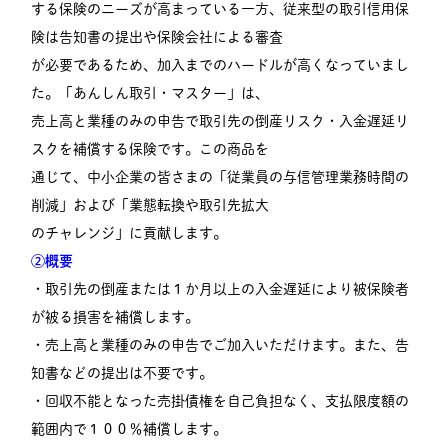
する保険のニーズが高まっている一方、従来型の取引信用保
険は告知書の提出や保険会社による審査
が必要であるため、加入までのハードルが高くなっていまし
た。「あんしん取引・マスター」は、
売上高と業種のみの申告で取引先の倒産リスク・入金遅延リ
スクを補償する保険です。この商品を
通じて、中小企業の皆さまの「従業員の与信管理業務時間の
削減」および「業態転換や取引先拡大
のチャレンジ」に貢献します。
②概要
・取引先の倒産または１か月以上の入金遅延により被保険者
が被る損害を補償します。
・売上高と業種のみの申告でご加入いただけます。また、告
知書などの提出は不要です。
・回収不能となった売掛債権を自己負担なく、支払限度額の
範囲内で１００％補償します。